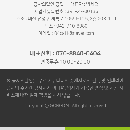
원사의 개인정보의 분실, 도난, 유출, 변조 등으로 인한
공사의달인 공달 ㅣ 대표자 : 박세령
이용자의 손해에 대하여 모든 책임을 집니다.
사업자등록번호 : 341-27-00136
⑦ "공달" 또는 그로부터 개인정보를 제공받은 제3자는
주소 : 대전 유성구 계룡로 105번길 15, 2층 203-109
개인정보의 수집목적 또는 제공받은 목적을 달성한 때
팩스 : 042-710-8980
에는 당해 개인정보를 지체 없이 파기합니다.
이메일 : 04dal1@naver.com
제18조 ("공달"의 의무)
대표전화 : 070-8840-0404
① "공달"은 법령과 이 약관이 금지하거나 공서양속에
반하는 행위를 하지 않으며 이 약관이 정하는 바에 따라
연중무휴 10:00~20:00
지속적이고, 안정적으로 재화·용역을 제공하는 데 최선
을 다하여야 합니다.
※ 공사의달인은 무료 커뮤니티의 중개자로서 건축 및 인테리어
② "공달"은 회원사가 안전하게 인터넷 서비스를 이용할
공사의 주거래 당사자가 아니며, 업체가 제공한 견적 및 시공 서
수 있도록 회원사의 개인정보(신용정보 포함)보호를 위
비스에 대해 일체 책임을 지지 않습니다.
한 보안 시스템을 갖추어야 합니다.
③ "공달"은 상품이나 용역에 대하여 「표시·광고의 공정
Copyright ⓒ GONGDAL All right reserved
화에 관한 법률」 제3조 소정의 부당한 표시·광고행위를
함으로써 회원사가 손해를 입은 때에는 이를 배상할 책
임을 집니다.